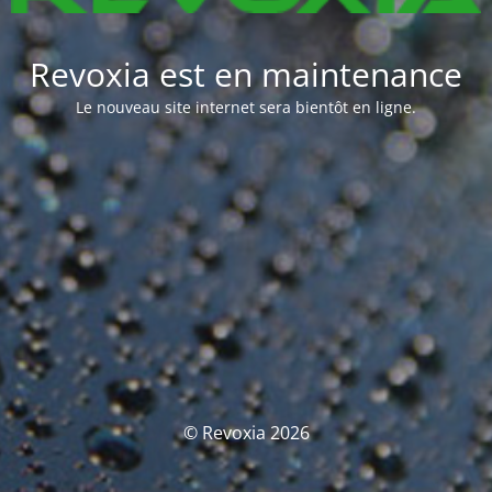
Revoxia est en maintenance
Le nouveau site internet sera bientôt en ligne.
© Revoxia 2026